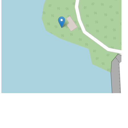
30 m
Leaflet
|
©
OpenStreetMap
contributors
Informacije na stranicama su podložne promjeni i ne odgovaramo za njihovu
točnost.