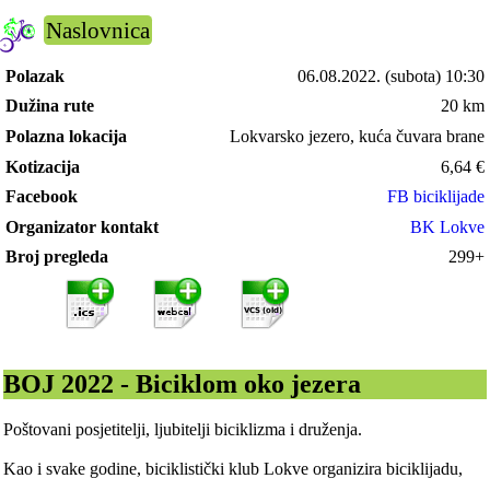
Naslovnica
Polazak
06.08.2022.
(subota) 10:30
Dužina rute
20 km
Polazna lokacija
Lokvarsko jezero, kuća čuvara brane
Kotizacija
6,64
€
Facebook
FB biciklijade
Organizator kontakt
BK Lokve
Broj pregleda
299+
BOJ 2022 - Biciklom oko jezera
Poštovani posjetitelji, ljubitelji biciklizma i druženja.
Kao i svake godine, biciklistički klub Lokve organizira biciklijadu,