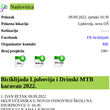
Naslovnica
Polazak
09.09.2022.
(petak) 16:30
Polazna lokacija
Ljubovija, nova OŠ
Kotizacija
- - - -
Facebook
FB biciklijade
Organizator kontakt
MK
Broj pregleda
100+
Biciklijada Ljubovija i Drinski MTB
karavan 2022.
1. DAN PETAK 09.09.2022
SKUP UČESNIKA U NOVOJ OSNOVNOJ ŠKOLI NA
DJURINOVCU U 16:30.
DEFILE ULICAMA LJUBOVIJE