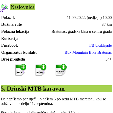
Naslovnica
Polazak
11.09.2022.
(nedjelja) 10:00
Dužina rute
37 km
Polazna lokacija
Bratunac, gradska bina u centru grada
Kotizacija
- - - -
Facebook
FB biciklijade
Organizator kontakt
Bbk Mountain Bike Bratunac
Broj pregleda
34+
5. Drinski MTB karavan
Da napišemo par riječi i o našem 5 po redu MTB maratonu koji se
održava u nedelju 11. septembra.
Staza je izazovna i dinamična, dužine oko 37 km.