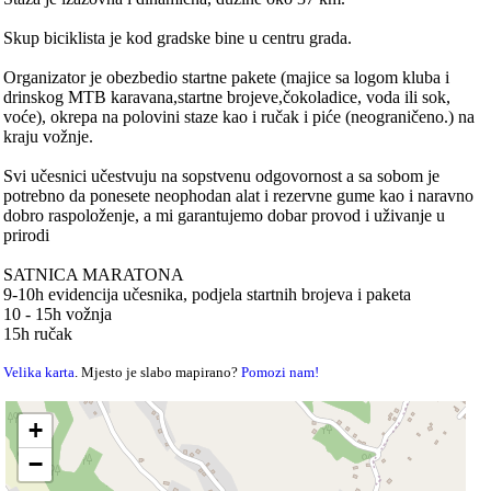
Skup biciklista je kod gradske bine u centru grada.
Organizator je obezbedio startne pakete (majice sa logom kluba i
drinskog MTB karavana,startne brojeve,čokoladice, voda ili sok,
voće), okrepa na polovini staze kao i ručak i piće (neograničeno.) na
kraju vožnje.
Svi učesnici učestvuju na sopstvenu odgovornost a sa sobom je
potrebno da ponesete neophodan alat i rezervne gume kao i naravno
dobro raspoloženje, a mi garantujemo dobar provod i uživanje u
prirodi
SATNICA MARATONA
9-10h evidencija učesnika, podjela startnih brojeva i paketa
10 - 15h vožnja
15h ručak
Velika karta
. Mjesto je slabo mapirano?
Pomozi nam!
+
−