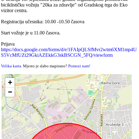
biciklističku vožnju "20ka za zdravlje" od Gradskog trga do Eko
vizitor centra.
Registracija učesnika: 10.00 -10.50 časova
Start vožnje je u 11.00 časova.
Prijava
https://docs.google.com/forms/d/e/1FAIpQLSfMvr2wtm6XM1mp4U
S5VcMfUZt29GkiAZEkkG3skBSCGN_5FQ/viewform
Velika karta
. Mjesto je slabo mapirano?
Pomozi nam!
+
−