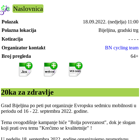
Naslovnica
Polazak
18.09.2022.
(nedjelja) 11:00
Polazna lokacija
Bijeljina, gradski trg
Kotizacija
- - - -
Organizator kontakt
BN cycling team
Broj pregleda
64+
20ka za zdravlje
Grad Bijeljina po peti put organizuje Evropsku sedmicu mobilnosti u
periodu od 16 - 22. septembra 2022. godine.
Tema ovogodišnje kampanje biće "Bolja povezanost", dok je slogan
koji prati ovu temu "Krećimo se kvalitetnije" !
U nedelju 18. septembra 2022. godine organizujemo promotivnu