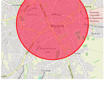
500 m
Leaflet
|
©
OpenStreetMap
contributors
Informacije na stranicama su podložne promjeni i ne odgovaramo za njihovu
točnost.