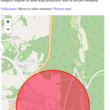
moguće ozljede ili štetu koju prouzroče sebi ili trećim osobama.
Velika karta
. Mjesto je slabo mapirano?
Pomozi nam!
+
−