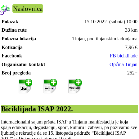
Naslovnica
Polazak
15.10.2022.
(subota) 10:00
Dužina rute
33 km
Polazna lokacija
Tinjan, pod tinjanskim ladonjama
Kotizacija
7,96
€
Facebook
FB biciklijade
Organizator kontakt
Općina Tinjan
Broj pregleda
252+
Biciklijada ISAP 2022.
Internacionalni sajam pršuta ISAP u Tinjanu manifestacija je koja
spaja edukaciju, degustaciju, sport, kulturu i zabavu, pa pozivamo sve
ljubitelje rekracije da se 15. listopada pridruže “Biciklijadi ISAP
2022” u Tinjanu sa startom u 10 sati.