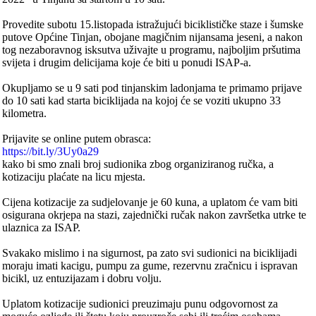
Provedite subotu 15.listopada istražujući biciklističke staze i šumske
putove Općine Tinjan, obojane magičnim nijansama jeseni, a nakon
tog nezaboravnog isksutva uživajte u programu, najboljim pršutima
svijeta i drugim delicijama koje će biti u ponudi ISAP-a.
Okupljamo se u 9 sati pod tinjanskim ladonjama te primamo prijave
do 10 sati kad starta biciklijada na kojoj će se voziti ukupno 33
kilometra.
Prijavite se online putem obrasca:
https://bit.ly/3Uy0a29
kako bi smo znali broj sudionika zbog organiziranog ručka, a
kotizaciju plaćate na licu mjesta.
Cijena kotizacije za sudjelovanje je 60 kuna, a uplatom će vam biti
osigurana okrjepa na stazi, zajednički ručak nakon završetka utrke te
ulaznica za ISAP.
Svakako mislimo i na sigurnost, pa zato svi sudionici na biciklijadi
moraju imati kacigu, pumpu za gume, rezervnu zračnicu i ispravan
bicikl, uz entuzijazam i dobru volju.
Uplatom kotizacije sudionici preuzimaju punu odgovornost za