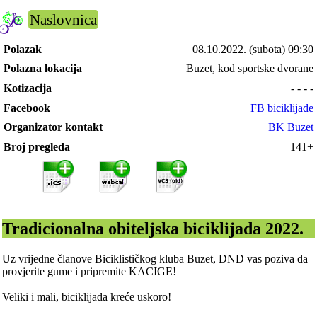
Naslovnica
Polazak
08.10.2022.
(subota) 09:30
Polazna lokacija
Buzet, kod sportske dvorane
Kotizacija
- - - -
Facebook
FB biciklijade
Organizator kontakt
BK Buzet
Broj pregleda
141+
Tradicionalna obiteljska biciklijada 2022.
Uz vrijedne članove Biciklističkog kluba Buzet, DND vas poziva da
provjerite gume i pripremite KACIGE!
Veliki i mali, biciklijada kreće uskoro!