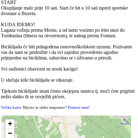
START
Okupljanje malo prije 10 sati. Start će bit u 10 sati ispred sportske
dvorane u Buzetu.
KUDA IDEMO?
Lagana vožnja prema Mostu, a od tamo vozimo po trim stazi do
Tombasina (fitness na otvorenom), te natrag prema Fontani.
Biciklijada će biti prilagođena osnovnoškolskom uzrastu. Pozivamo
vas da nam se pridružite i da svi zajedno provedemo ugodno
prijepodne na biciklima, zabavimo se i uživamo u prirodi.
Svi sudionici obavezni su nositi kacigu!
U slučaju kiše biciklijada se otkazuje.
Tijekom biciklijade imati ćemo okrjepnu stanicu tj. moći ćete prigristi
nešto slatko ili se osvježiti pićem.
Velika karta
. Mjesto je slabo mapirano?
Pomozi nam!
+
−