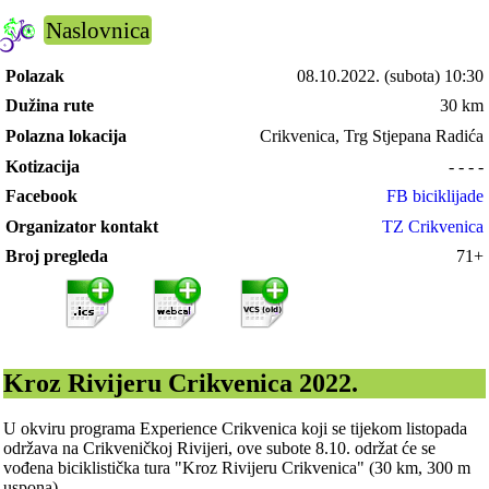
Naslovnica
Polazak
08.10.2022.
(subota) 10:30
Dužina rute
30 km
Polazna lokacija
Crikvenica, Trg Stjepana Radića
Kotizacija
- - - -
Facebook
FB biciklijade
Organizator kontakt
TZ Crikvenica
Broj pregleda
71+
Kroz Rivijeru Crikvenica 2022.
U okviru programa Experience Crikvenica koji se tijekom listopada
održava na Crikveničkoj Rivijeri, ove subote 8.10. održat će se
vođena biciklistička tura "Kroz Rivijeru Crikvenica" (30 km, 300 m
uspona).