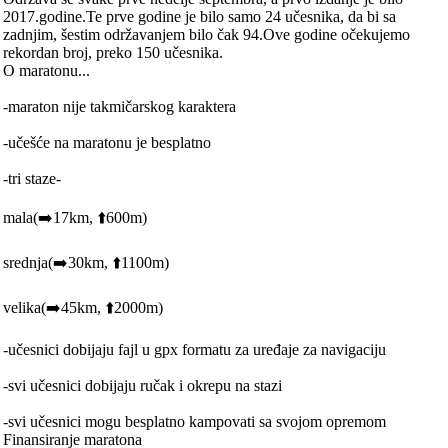
2017.godine.Te prve godine je bilo samo 24 učesnika, da bi sa
zadnjim, šestim održavanjem bilo čak 94.Ove godine očekujemo
rekordan broj, preko 150 učesnika.
O maratonu...
-maraton nije takmičarskog karaktera
-učešće na maratonu je besplatno
-tri staze-
mala(➡️17km, ⬆️600m)
srednja(➡️30km, ⬆️1100m)
velika(➡️45km, ⬆️2000m)
-učesnici dobijaju fajl u gpx formatu za uređaje za navigaciju
-svi učesnici dobijaju ručak i okrepu na stazi
-svi učesnici mogu besplatno kampovati sa svojom opremom
Finansiranje maratona