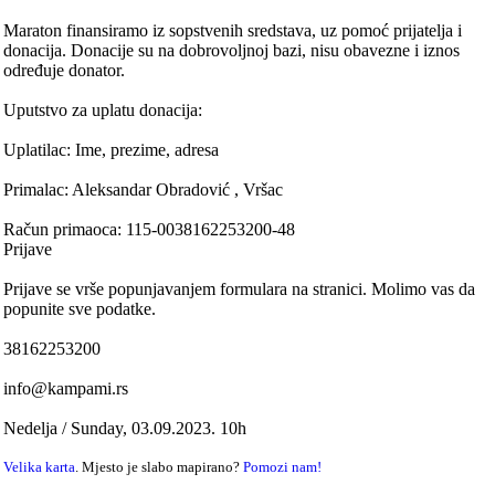
Maraton finansiramo iz sopstvenih sredstava, uz pomoć prijatelja i
donacija. Donacije su na dobrovoljnoj bazi, nisu obavezne i iznos
određuje donator.
Uputstvo za uplatu donacija:
Uplatilac: Ime, prezime, adresa
Primalac: Aleksandar Obradović , Vršac
Račun primaoca: 115-0038162253200-48
Prijave
Prijave se vrše popunjavanjem formulara na stranici. Molimo vas da
popunite sve podatke.
38162253200
info@kampami.rs
Nedelja / Sunday, 03.09.2023. 10h
Velika karta
. Mjesto je slabo mapirano?
Pomozi nam!