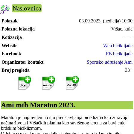
Naslovnica
Polazak
03.09.2023.
(nedjelja) 10:00
Polazna lokacija
Vršac, kula
Kotizacija
- - - -
Website
Web biciklijade
Facebook
FB biciklijade
Organizator kontakt
Sportsko udruženje Ami
Broj pregleda
33+
Ami mtb Maraton 2023.
Maraton je napravljen u cilju predstavljanja biciklizma kao zdravog
načina života i Vršačkih planina kao savršenog terena za bavljenje
brdskim biciklizmom.
Održava se svake prve nedelje septembra, a prvo izdanje je bilo