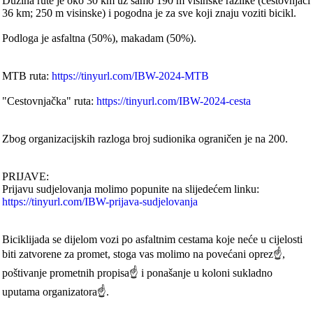
Dužina rute je oko 30 km uz samo 190 m visinske razlike (cestovnjaci
36 km; 250 m visinske) i pogodna je za sve koji znaju voziti bicikl.
Podloga je asfaltna (50%), makadam (50%).
MTB ruta:
https://tinyurl.com/IBW-2024-MTB
"Cestovnjačka" ruta:
https://tinyurl.com/IBW-2024-cesta
Zbog organizacijskih razloga broj sudionika ograničen je na 200.
PRIJAVE:
Prijavu sudjelovanja molimo popunite na slijedećem linku:
https://tinyurl.com/IBW-prijava-sudjelovanja
Biciklijada se dijelom vozi po asfaltnim cestama koje neće u cijelosti
biti zatvorene za promet, stoga vas molimo na povećani oprez☝,
poštivanje prometnih propisa☝ i ponašanje u koloni sukladno
uputama organizatora☝.