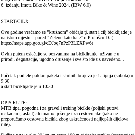
6. izdanju Imota Bike & Wine 2024. (IBW 6.0)
START/CILJ:
Ove godine vraćamo se "kružnom" običaju tj. start i cilj biciklijade je
na istom mjestu – pored "Zelene katedrale" u Prološcu D. (
https://maps.app.goo.gl/cDJoq7nPzP3LZXPw6)
Ovim putem osjećajte se pozvanima na bicikliranje, uživanje u
prirodi, degustacije, ugodno druženje i sve što ide uz navedeno...
Početak podjele poklon paketa i startnih brojeva je 1. lipnja (subota) u
9:30,
a start biciklijade je u 10:30
OPIS RUTE:
MTB tipa, pogodna i za gravel i treking bicikle (poljski putevi,
makadami, asfalt) ali imamo rješenje i za cestovnjake (iako ne
preporučamo cestovna bicikla zbog uskraćenosti najljepših dijelova
rute).