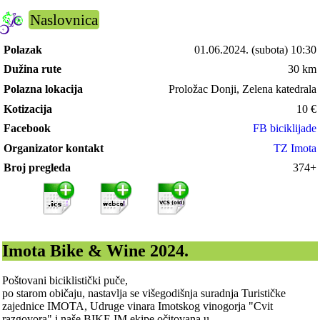
Naslovnica
Polazak
01.06.2024.
(subota) 10:30
Dužina rute
30 km
Polazna lokacija
Proložac Donji, Zelena katedrala
Kotizacija
10
€
Facebook
FB biciklijade
Organizator kontakt
TZ Imota
Broj pregleda
374+
Imota Bike & Wine 2024.
Poštovani biciklistički puče,
po starom običaju, nastavlja se višegodišnja suradnja Turističke
zajednice IMOTA, Udruge vinara Imotskog vinogorja "Cvit
razgovora" i naše BIKE IM ekipe očitovana u