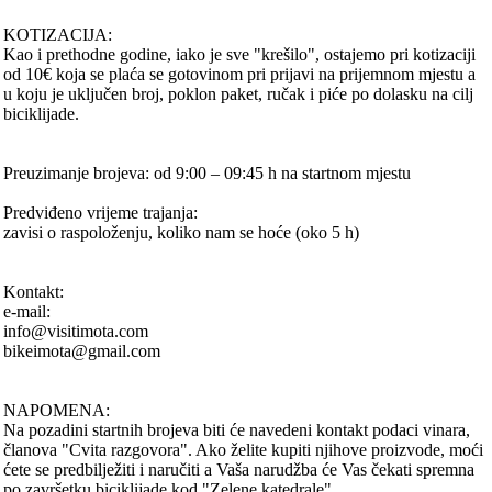
KOTIZACIJA:
Kao i prethodne godine, iako je sve "krešilo", ostajemo pri kotizaciji
od 10€ koja se plaća se gotovinom pri prijavi na prijemnom mjestu a
u koju je uključen broj, poklon paket, ručak i piće po dolasku na cilj
biciklijade.
Preuzimanje brojeva: od 9:00 – 09:45 h na startnom mjestu
Predviđeno vrijeme trajanja:
zavisi o raspoloženju, koliko nam se hoće (oko 5 h)
Kontakt:
e-mail:
info@visitimota.com
bikeimota@gmail.com
NAPOMENA:
Na pozadini startnih brojeva biti će navedeni kontakt podaci vinara,
članova "Cvita razgovora". Ako želite kupiti njihove proizvode, moći
ćete se predbilježiti i naručiti a Vaša narudžba će Vas čekati spremna
po završetku biciklijade kod "Zelene katedrale"