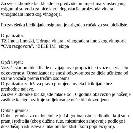
Za sve sudionike biciklijade na predviđenim mjestima zaustavljanja
osigurani su voda za piće kao i degustacija proizvoda vinara i
vinogradara imotskog vinogorja.
Po završetku biciklijade osiguran je prigodan ručak za sve bicikliste.
Organizator:
TZ Imota Imotski, Udruga vinara i vinogradara imotskog vinogorja
“Cvit razgovora”, “BIKE IM” ekipa
Opći uvjeti:
Vozači startom biciklijade usvajaju ove propozicije i voze na vlastitu
odgovornost. Organizator ne snosi odgovornost za djela učinjena od
strane vozača prema trećim osobama.
Organizator zadržava pravo promjena uvjeta biciklijade bez
prethodne najave.
Za sve sudionike biciklijade mlađe od 16 godina obavezno je nošenje
zaštitne kacige bez koje sudjelovanje neće biti dozvoljeno.
Dobna granica:
Dobna granica za maloljetnike je 14 godina osim sudionika koji su u
pratnji roditelja (zbog dužine rute, mjestimice zahtjevnije podloge i
dosadašnjih iskustava s mlađom biciklističkom populacijom).