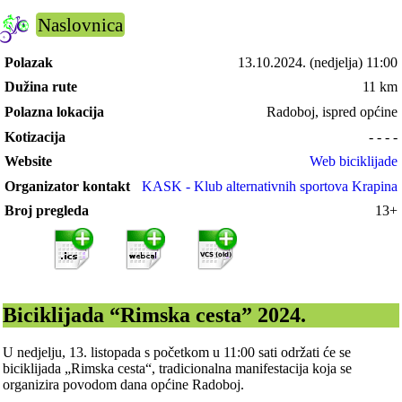
Naslovnica
Polazak
13.10.2024.
(nedjelja) 11:00
Dužina rute
11 km
Polazna lokacija
Radoboj, ispred općine
Kotizacija
- - - -
Website
Web biciklijade
Organizator kontakt
KASK - Klub alternativnih sportova Krapina
Broj pregleda
13+
Biciklijada “Rimska cesta” 2024.
U nedjelju, 13. listopada s početkom u 11:00 sati održati će se
biciklijada „Rimska cesta“, tradicionalna manifestacija koja se
organizira povodom dana općine Radoboj.