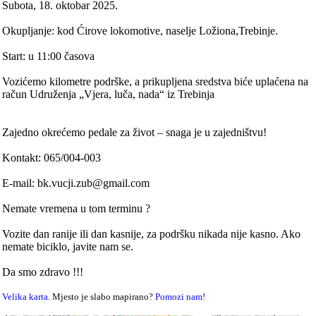
Subota, 18. oktobar 2025.
Okupljanje: kod Ćirove lokomotive, naselje Ložiona,Trebinje.
Start: u 11:00 časova
Vozićemo kilometre podrške, a prikupljena sredstva biće uplaćena na
račun Udruženja „Vjera, luča, nada“ iz Trebinja
Zajedno okrećemo pedale za život – snaga je u zajedništvu!
Kontakt: 065/004-003
E-mail: bk.vucji.zub@gmail.com
Nemate vremena u tom terminu ?
Vozite dan ranije ili dan kasnije, za podršku nikada nije kasno. Ako
nemate biciklo, javite nam se.
Da smo zdravo !!!
Velika karta
. Mjesto je slabo mapirano?
Pomozi nam!