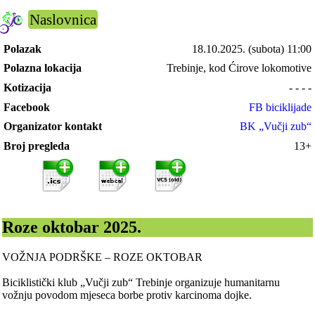
Naslovnica
Polazak
18.10.2025.
(subota) 11:00
Polazna lokacija
Trebinje, kod Ćirove lokomotive
Kotizacija
- - - -
Facebook
FB biciklijade
Organizator kontakt
BK „Vučji zub“
Broj pregleda
13+
Roze oktobar 2025.
VOŽNJA PODRŠKE – ROZE OKTOBAR
Biciklistički klub „Vučji zub“ Trebinje organizuje humanitarnu
vožnju povodom mjeseca borbe protiv karcinoma dojke.