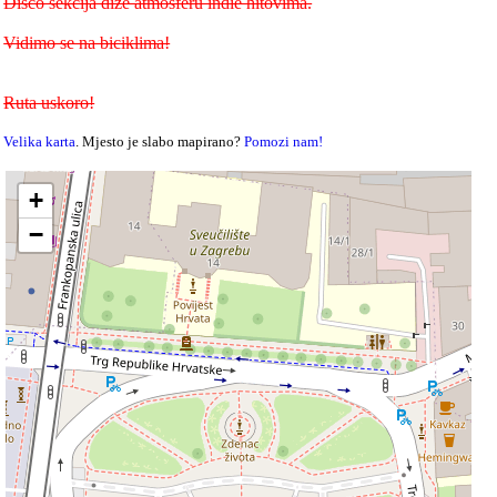
Disco sekcija diže atmosferu indie hitovima.
Vidimo se na biciklima!
Ruta uskoro!
Velika karta
. Mjesto je slabo mapirano?
Pomozi nam!
+
−