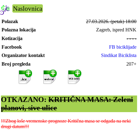
Naslovnica
Polazak
27.03.2026.
(petak) 18:00
Polazna lokacija
Zagreb, ispred HNK
Kotizacija
- - - -
Facebook
FB biciklijade
Organizator kontakt
Sindikat Biciklista
Broj pregleda
207+
OTKAZANO:
KRITIČNA MASA: Zeleni
planovi, sive ulice
!!!Zbog loše vremenske prognoze Kritična masa se odgađa na neki
drugi datum!!!