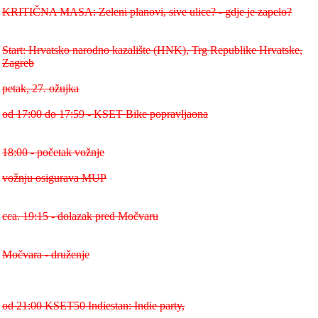
KRITIČNA MASA: Zeleni planovi, sive ulice? - gdje je zapelo?
Start: Hrvatsko narodno kazalište (HNK), Trg Republike Hrvatske,
Zagreb
petak, 27. ožujka
od 17:00 do 17:59 - KSET Bike popravljaona
18:00 - početak vožnje
vožnju osigurava MUP
cca. 19:15 - dolazak pred Močvaru
Močvara - druženje
od 21:00 KSET50 Indiestan: Indie party,