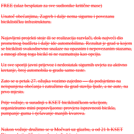
FREE (ulaz besplatan za sve sudionike kritične mase)
Unatoč obećanjima, Zagreb i dalje nema sigurnu i povezanu
biciklističku infrastrukturu.
Najavljeni projekti stoje ili se realizacija razvlači, dok najveći dio
prometnog budžeta i dalje ide automobilima. Rezultat je grad u kojem
se biciklisti svakodnevno snalaze na opasnim i nepovezanim stazama,
a mnogi zbog toga bicikl ni ne razmatraju kao opciju.
Uz sve sporiji javni prijevoz i nedostatak sigurnih uvjeta za aktivno
kretanje, broj automobila u gradu samo raste.
Zato se u petak 27. ožujka vozimo zajedno — da podsjetimo na
neispunjena obećanja i zatražimo da grad stavlja ljude, a ne aute, na
prvo mjesto.
Prije vožnje, u suradnji s KSET biciklističkom sekcijom,
organiziramo mini popravljaonu: provjera ispravnosti bicikla,
pumpanje guma i rješavanje manjih kvarova.
Nakon vožnje družimo se u Močvari uz glazbu, a od 21 h KSET