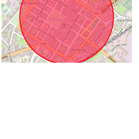
300 m
Leaflet
|
©
OpenStreetMap
contributors