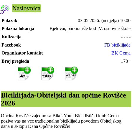
Naslovnica
Polazak
03.05.2026.
(nedjelja) 10:00
Polazna lokacija
Bjelovar, parkiralište kod IV. osnovne škole
Kotizacija
- - - -
Facebook
FB biciklijade
Organizator kontakt
BK Gema
Broj pregleda
178+
Biciklijada-Obiteljski dan općine Rovišće
2026
Općina Rovišće zajedno sa Bike2You i Biciklistički klub Gema
poziva vas na već tradicionalnu biciklijadu povodom Obiteljskog
dana u sklopu Dana Općine Rovišće!