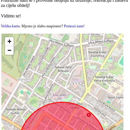
Pridružite nam se i provedite nedjelju uz druženje, rekreaciju i zabavu
za cijelu obitelj!
Vidimo se!
Velika karta
. Mjesto je slabo mapirano?
Pomozi nam!
+
−