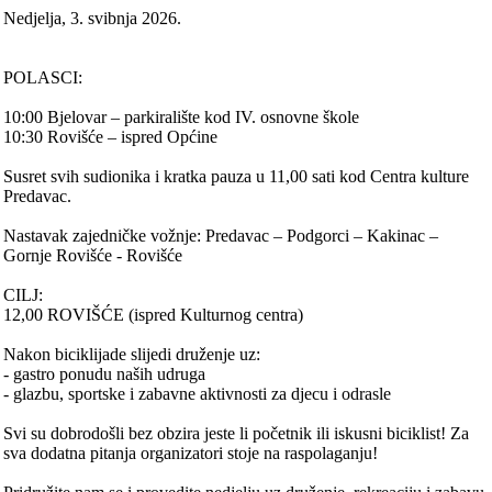
Nedjelja, 3. svibnja 2026.
POLASCI:
10:00 Bjelovar – parkiralište kod IV. osnovne škole
10:30 Rovišće – ispred Općine
Susret svih sudionika i kratka pauza u 11,00 sati kod Centra kulture
Predavac.
Nastavak zajedničke vožnje: Predavac – Podgorci – Kakinac –
Gornje Rovišće - Rovišće
CILJ:
12,00 ROVIŠĆE (ispred Kulturnog centra)
Nakon biciklijade slijedi druženje uz:
- gastro ponudu naših udruga
- glazbu, sportske i zabavne aktivnosti za djecu i odrasle
Svi su dobrodošli bez obzira jeste li početnik ili iskusni biciklist! Za
sva dodatna pitanja organizatori stoje na raspolaganju!