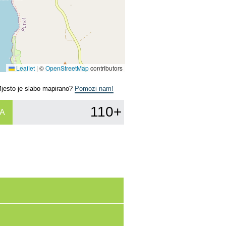
Leaflet
|
©
OpenStreetMap
contributors
Mjesto je slabo mapirano?
Pomozi nam!
110+
A