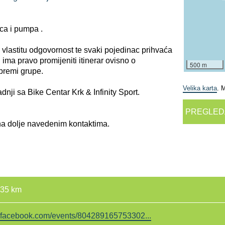
ca i pumpa .
a vlastitu odgovornost te svaki pojedinac prihvaća
i ima pravo promijeniti itinerar ovisno o
500 m
spremi grupe.
Velika karta
. 
nji sa Bike Centar Krk & Infinity Sport.
PREGLED
na dolje navedenim kontaktima.
35 km
facebook.com/events/804289165753302...