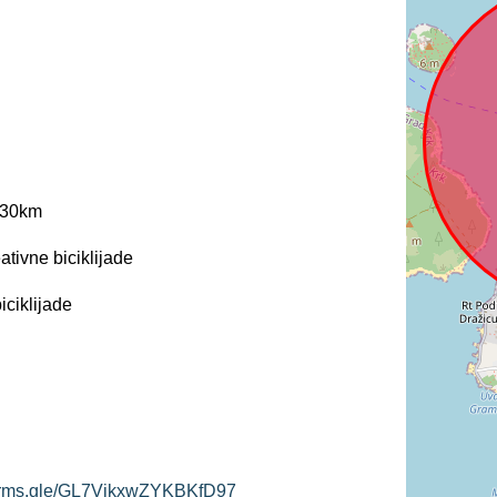
a 30km
ativne biciklijade
iciklijade
/forms.gle/GL7VjkxwZYKBKfD97