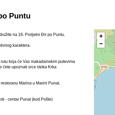
 po Puntu
užite na 16. Proljetni Đir po Puntu.
+
−
ativnog karaktera.
u rutu koja će Vas makadamskim putevima
je ćete upoznati srce otoka Krka
u restoranu Marina u Marini Punat.
sti - centar Punat (kod Pošte)