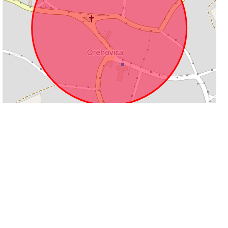
100 m
Leaflet
|
©
OpenStreetMap
contributors