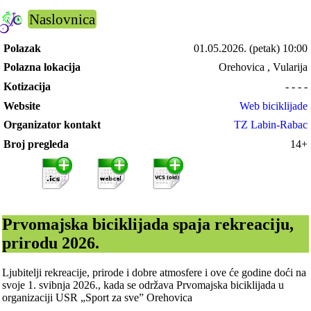
Naslovnica
Polazak
01.05.2026.
(petak) 10:00
Polazna lokacija
Orehovica , Vularija
Kotizacija
- - - -
Website
Web biciklijade
Organizator kontakt
TZ Labin-Rabac
Broj pregleda
14+
Prvomajska biciklijada spaja rekreaciju,
prirodu 2026.
Ljubitelji rekreacije, prirode i dobre atmosfere i ove će godine doći na
svoje 1. svibnja 2026., kada se održava Prvomajska biciklijada u
organizaciji USR „Sport za sve” Orehovica