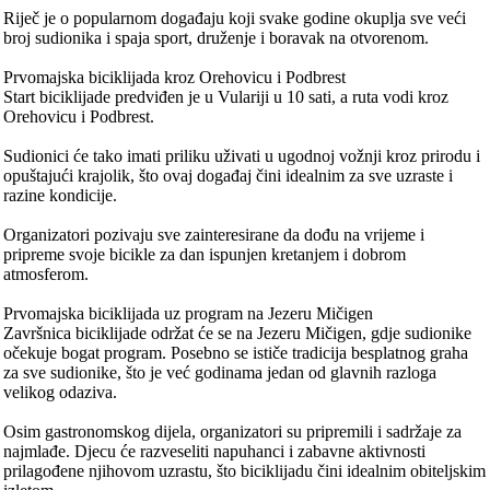
Riječ je o popularnom događaju koji svake godine okuplja sve veći
broj sudionika i spaja sport, druženje i boravak na otvorenom.
Prvomajska biciklijada kroz Orehovicu i Podbrest
Start biciklijade predviđen je u Vulariji u 10 sati, a ruta vodi kroz
Orehovicu i Podbrest.
Sudionici će tako imati priliku uživati u ugodnoj vožnji kroz prirodu i
opuštajući krajolik, što ovaj događaj čini idealnim za sve uzraste i
razine kondicije.
Organizatori pozivaju sve zainteresirane da dođu na vrijeme i
pripreme svoje bicikle za dan ispunjen kretanjem i dobrom
atmosferom.
Prvomajska biciklijada uz program na Jezeru Mičigen
Završnica biciklijade održat će se na Jezeru Mičigen, gdje sudionike
očekuje bogat program. Posebno se ističe tradicija besplatnog graha
za sve sudionike, što je već godinama jedan od glavnih razloga
velikog odaziva.
Osim gastronomskog dijela, organizatori su pripremili i sadržaje za
najmlađe. Djecu će razveseliti napuhanci i zabavne aktivnosti
prilagođene njihovom uzrastu, što biciklijadu čini idealnim obiteljskim