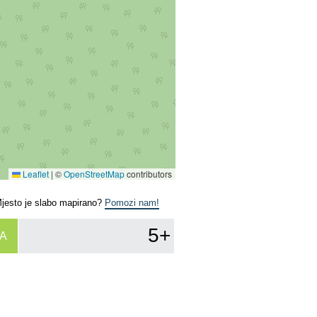
Leaflet
|
©
OpenStreetMap
contributors
Mjesto je slabo mapirano?
Pomozi nam!
5+
A