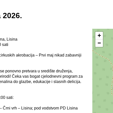
a 2026.
+
na, Lisina
−
 sati
o cirkuskih akrobacija – Prvi maj nikad zabavniji
se ponovno pretvara u središte druženja,
prirodi! Čeka vas bogat cjelodnevni program za
enalina do glazbe, edukacije i slasnih delicija.
0 sati:
– Črni vrh – Lisina; pod vodstvom PD Lisina