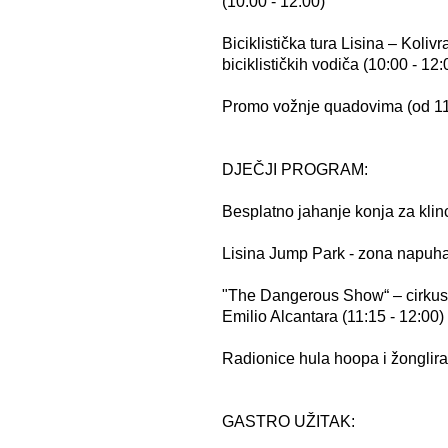
(10:00 - 12:00)
Biciklistička tura Lisina – Koliv
biciklističkih vodiča (10:00 - 12:
Promo vožnje quadovima (od 11
DJEČJI PROGRAM:
Besplatno jahanje konja za klinc
Lisina Jump Park - zona napuha
"The Dangerous Show“ – cirkusk
Emilio Alcantara (11:15 - 12:00)
Radionice hula hoopa i žonglira
GASTRO UŽITAK: