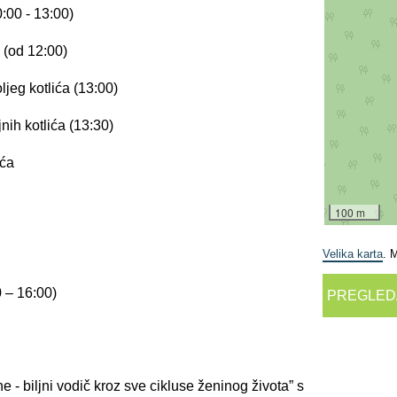
0:00 - 13:00)
 (od 12:00)
ljeg kotlića (13:00)
nih kotlića (13:30)
ića
100 m
Velika karta
. 
 – 16:00)
PREGLED
- biljni vodič kroz sve cikluse ženinog života” s