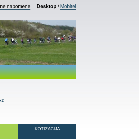
vne napomene
Desktop
/
Mobitel
t:
KOTIZACIJA
- - - -