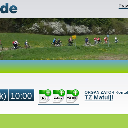
Pra
ORGANIZATOR Kontak
k)
10:00
TZ Matulji