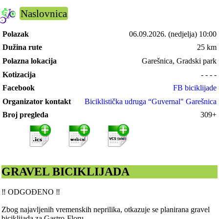
Naslovnica
Polazak
06.09.2026.
(nedjelja) 10:00
Dužina rute
25 km
Polazna lokacija
Garešnica, Gradski park
Kotizacija
- - - -
Facebook
FB biciklijade
Organizator kontakt
Biciklistička udruga “Guvernal" Garešnica
Broj pregleda
309+
GRAVEL BICIKLIJADA
‼️ ODGOĐENO ‼️
Zbog najavljenih vremenskih neprilika, otkazuje se planirana gravel
biciklijada za Gastro-Floru.