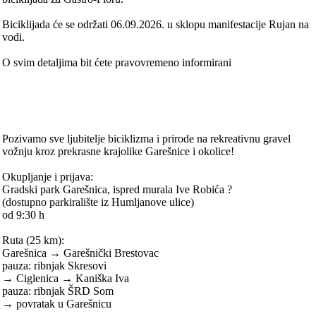
Biciklijada će se održati 06.09.2026. u sklopu manifestacije Rujan na
vodi.
O svim detaljima bit ćete pravovremeno informirani
Pozivamo sve ljubitelje biciklizma i prirode na rekreativnu gravel
vožnju kroz prekrasne krajolike Garešnice i okolice!
Okupljanje i prijava:
Gradski park Garešnica, ispred murala Ive Robića ?
(dostupno parkiralište iz Humljanove ulice)
od 9:30 h
Ruta (25 km):
Garešnica → Garešnički Brestovac
pauza: ribnjak Skresovi
→ Ciglenica → Kaniška Iva
pauza: ribnjak ŠRD Som
→ povratak u Garešnicu