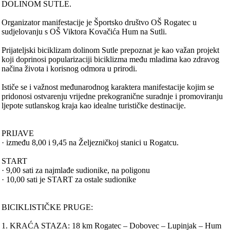
DOLINOM SUTLE.
Organizator manifestacije je Športsko društvo OŠ Rogatec u
sudjelovanju s OŠ Viktora Kovačića Hum na Sutli.
Prijateljski biciklizam dolinom Sutle prepoznat je kao važan projekt
koji doprinosi popularizaciji biciklizma među mladima kao zdravog
načina života i korisnog odmora u prirodi.
Ističe se i važnost međunarodnog karaktera manifestacije kojim se
pridonosi ostvarenju vrijedne prekogranične suradnje i promoviranju
ljepote sutlanskog kraja kao idealne turističke destinacije.
PRIJAVE
· između 8,00 i 9,45 na Željezničkoj stanici u Rogatcu.
START
· 9,00 sati za najmlađe sudionike, na poligonu
· 10,00 sati je START za ostale sudionike
BICIKLISTIČKE PRUGE:
1. KRAĆA STAZA: 18 km Rogatec – Dobovec – Lupinjak – Hum