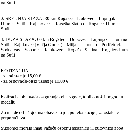
na Sutli
2. SREDNJA STAZA: 30 km Rogatec – Dobovec – Lupinjak –
Hum na Sutli – Rajnkovec – Rogaška Slatina – Rogatec–Hum na
Sutli
3. DUŽA STAZA: 60 km Rogatec – Dobovec – Lupinjak – Hum na
Sutli – Rajnkovec (Vučja Gorica) – Miljana – Imeno – Podčetrtek –
Sodna vas – Vonarje – Rajnkovec – Rogaška Slatina – Rogatec-Hum
na Sutli
KOTIZACIJA
· za odrasle je 15,00 €
· za osnovnoškolski uzrast je 10,00 €
Kotizacija obuhvaća osiguranje od nezgode, topli obrok i prigodnu
medalju.
Za mlađe od 14 godina obavezna je upotreba kacige, za ostale je
preporučljiva.
Sudionici moraju imati važeću osobnu iskaznicu ili putovnicu zbog