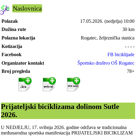
Naslovnica
Polazak
17.05.2026.
(nedjelja) 10:00
Dužina rute
30 km
Polazna lokacija
Rogatec, željeznička stanica
Kotizacija
- - - -
Facebook
FB biciklijade
Organizator kontakt
Športsko društvo OŠ Rogatec
Broj pregleda
78+
Prijateljski biciklizama dolinom Sutle
2026.
U NEDJELJU, 17. svibnja 2026. godine održava se tradicionalna
međunarodna sportska manifestacija PRIJATELJSKI BICIKLIZAM