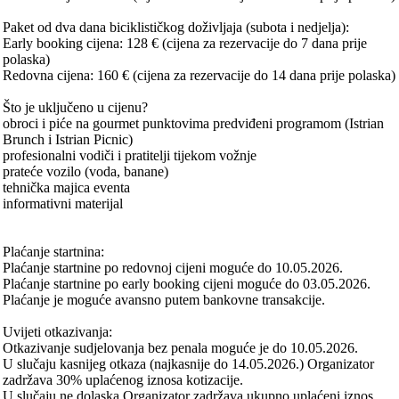
Paket od dva dana biciklističkog doživljaja (subota i nedjelja):
Early booking cijena: 128 € (cijena za rezervacije do 7 dana prije
polaska)
Redovna cijena: 160 € (cijena za rezervacije do 14 dana prije polaska)
Što je uključeno u cijenu?
obroci i piće na gourmet punktovima predviđeni programom (Istrian
Brunch i Istrian Picnic)
profesionalni vodiči i pratitelji tijekom vožnje
prateće vozilo (voda, banane)
tehnička majica eventa
informativni materijal
Plaćanje startnina:
Plaćanje startnine po redovnoj cijeni moguće do 10.05.2026.
Plaćanje startnine po early booking cijeni moguće do 03.05.2026.
Plaćanje je moguće avansno putem bankovne transakcije.
Uvijeti otkazivanja:
Otkazivanje sudjelovanja bez penala moguće je do 10.05.2026.
U slučaju kasnijeg otkaza (najkasnije do 14.05.2026.) Organizator
zadržava 30% uplaćenog iznosa kotizacije.
U slučaju ne dolaska Organizator zadržava ukupno uplaćeni iznos