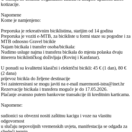
kotizacije.
Napomene
Kome je namjenjeno:
Preporuka je rekreativnim biciklistima, starijim od 14 godina
Preporuka je voziti e-MTB, za bicikliste u formi staze su pogodne i za
MTB odnosno Gravel bicikle
Najam bicikala i transfer osoba/bicikala:
Nudimo usluge najma i transfera bicikala do mjesta polaska dvaju
itinerera biciklističkog doživljaja (Rovinj i Kanfanar).
U ponudi su kvalitetni klasični i električni bicikli: 45 € (1 dan), 80 €
(2 dana)
prijevoz bicikla do željene destinacije
Svi zainteresirani se mogu javiti na e-mail maremonti-istra@inet.hr
Rezervacije bicikala i transfera moguće je do 17.05.2026.
Plaćanje avansno putem bankovne transakcije ili kreditnim karticama.
Napomene:
sudionici su obvezni nositi zaštitnu kacigu i voze na vlastitu
odgovornost
u slučaju nepovoljnih vremenskih uvjeta, manifestacija se odgađa za
sljedeći termin