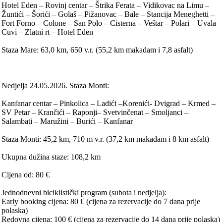
Hotel Eden – Rovinj centar – Štrika Ferata – Vidikovac na Limu –
Žuntići – Šorići – Golaš – Pižanovac – Bale – Stancija Meneghetti –
Fort Forno – Colone – San Polo – Cisterna – Veštar – Polari – Uvala
Cuvi – Zlatni rt – Hotel Eden
Staza Mare: 63,0 km, 650 v.r. (55,2 km makadam i 7,8 asfalt)
Nedjelja 24.05.2026. Staza Monti:
Kanfanar centar – Pinkolica – Ladići –Korenići- Dvigrad – Krmed –
SV Petar – Krančići – Raponji– Svetvinčenat – Smoljanci –
Salambati – Maružini – Burići – Kanfanar
Staza Monti: 45,2 km, 710 m v.r. (37,2 km makadam i 8 km asfalt)
Ukupna dužina staze: 108,2 km
Cijena od: 80 €
Jednodnevni biciklistički program (subota i nedjelja):
Early booking cijena: 80 € (cijena za rezervacije do 7 dana prije
polaska)
Redovna cijena: 100 € (cijena za rezervacije do 14 dana prije polaska)