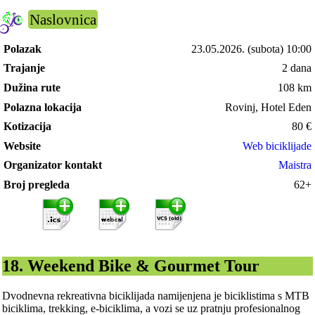
Naslovnica
Polazak
23.05.2026.
(subota) 10:00
Trajanje
2 dana
Dužina rute
108 km
Polazna lokacija
Rovinj, Hotel Eden
Kotizacija
80
€
Website
Web biciklijade
Organizator kontakt
Maistra
Broj pregleda
62+
18. Weekend Bike & Gourmet Tour
Dvodnevna rekreativna biciklijada namijenjena je biciklistima s MTB
biciklima, trekking, e-biciklima, a vozi se uz pratnju profesionalnog