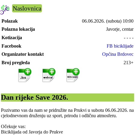
Naslovnica
Polazak
06.06.2026.
(subota) 10:00
Polazna lokacija
Javorje, centar
Kotizacija
- - - -
Facebook
FB biciklijade
Organizator kontakt
Općina Brdovec
Broj pregleda
213+
Dan rijeke Save 2026.
Pozivamo vas da nam se pridružite na Prukvi u subotu 06.06.2026. na
cjelodnevnom druženju uz sport, prirodu i odličnu atmosferu.
Očekuje vas:
Biciklijada od Javorja do Prukve