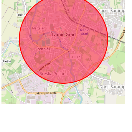
500 m
Leaflet
|
©
OpenStreetMap
contributors