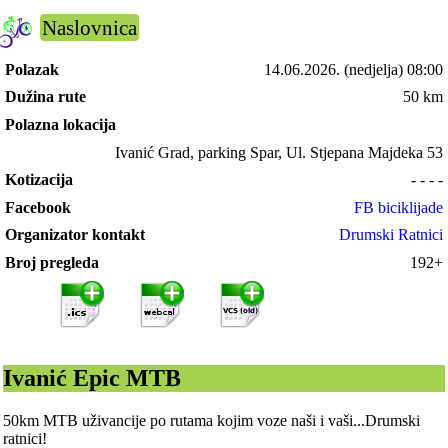
Naslovnica
Polazak
14.06.2026.
(nedjelja) 08:00
Dužina rute
50 km
Polazna lokacija
Ivanić Grad, parking Spar, Ul. Stjepana Majdeka 53
Kotizacija
- - - -
Facebook
FB biciklijade
Organizator kontakt
Drumski Ratnici
Broj pregleda
192+
Ivanić Epic MTB
50km MTB uživancije po rutama kojim voze naši i vaši...Drumski
ratnici!