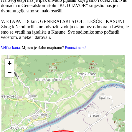
Na ovoj etapi nas je ipak uhvatio pljusak kojeg smo i očekivali. Naš
domaćin u Generalskom stolu "KUD IZVOR" smjestio nas je u
dvoranu gdje smo se malo osušili.
V. ETAPA - 18 km : GENERALSKI STOL - LEŠĆE - KASUNI
Zbog kiše odlućili smo odvoziti zadnju etapu bez odmora u Lešću, te
smo se vratili na igralište u Kasune. Sve sudionike smo počastili
večerom, a neke i darovali.
Velika karta
. Mjesto je slabo mapirano?
Pomozi nam!
+
−