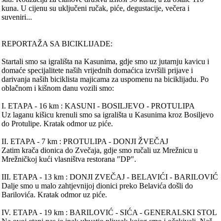
kuna. U cijenu su uključeni ručak, piće, degustacije, večera i
suveniri...
REPORTAŽA SA BICIKLIJADE:
Startali smo sa igrališta na Kasunima, gdje smo uz jutarnju kavicu i
domaće specijalitete naših vrijednih domaćica izvršili prijave i
darivanja naših biciklista majicama za uspomenu na biciklijadu. Po
oblačnom i kišnom danu vozili smo:
I. ETAPA - 16 km : KASUNI - BOSILJEVO - PROTULIPA
Uz laganu kišicu krenuli smo sa igrališta u Kasunima kroz Bosiljevo
do Protulipe. Kratak odmor uz piće.
II. ETAPA - 7 km : PROTULIPA - DONJI ŽVEČAJ
Zatim krača dionica do Zvečaja, gdje smo ručali uz Mrežnicu u
Mrežničkoj kući vlasništva restorana "DP".
III. ETAPA - 13 km : DONJI ZVEČAJ - BELAVIĆI - BARILOVIĆ
Dalje smo u malo zahtjevnijoj dionici preko Belavića došli do
Barilovića. Kratak odmor uz piće.
IV. ETAPA - 19 km : BARILOVIĆ - SIĆA - GENERALSKI STOL