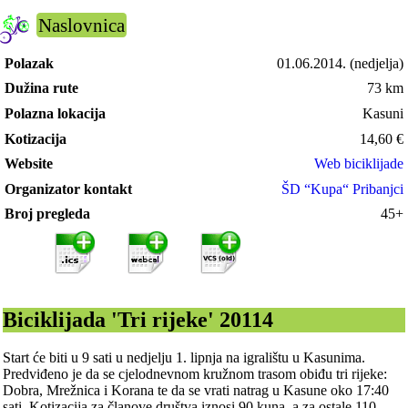
Naslovnica
Polazak
01.06.2014.
(nedjelja)
Dužina rute
73 km
Polazna lokacija
Kasuni
Kotizacija
14,60
€
Website
Web biciklijade
Organizator kontakt
ŠD “Kupa“ Pribanjci
Broj pregleda
45+
Biciklijada 'Tri rijeke' 20114
Start će biti u 9 sati u nedjelju 1. lipnja na igralištu u Kasunima.
Predviđeno je da se cjelodnevnom kružnom trasom obiđu tri rijeke:
Dobra, Mrežnica i Korana te da se vrati natrag u Kasune oko 17:40
sati. Kotizacija za članove društva iznosi 90 kuna, a za ostale 110