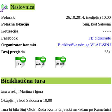
Naslovnica
Polazak
26.10.2014.
(nedjelja) 10:00
Polazna lokacija
Sinj, kod Saloona
Kotizacija
- - - -
Facebook
FB biciklijade
Organizator kontakt
Biciklistička udruga VLAJI-SINJ
Broj pregleda
65+
Biciklistična tura
tura u režiji Martina i Igora
Okupljanje kod Saloona u 10,00
Tura bi bila Sinj-Otok- Ruda-Korita-Gljevski makadam po Kamešnici