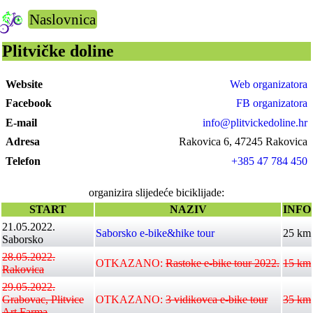
Naslovnica
Plitvičke doline
Website
Web organizatora
Facebook
FB organizatora
E-mail
info@plitvickedoline.hr
Adresa
Rakovica 6, 47245 Rakovica
Telefon
+385 47 784 450
organizira slijedeće biciklijade:
START
NAZIV
INFO
21.05.2022.
Saborsko e-bike&hike tour
25 km
Saborsko
28.05.2022.
OTKAZANO:
Rastoke e-bike tour 2022.
15 km
Rakovica
29.05.2022.
Grabovac, Plitvice
OTKAZANO:
3 vidikovca e-bike tour
35 km
Art Farma