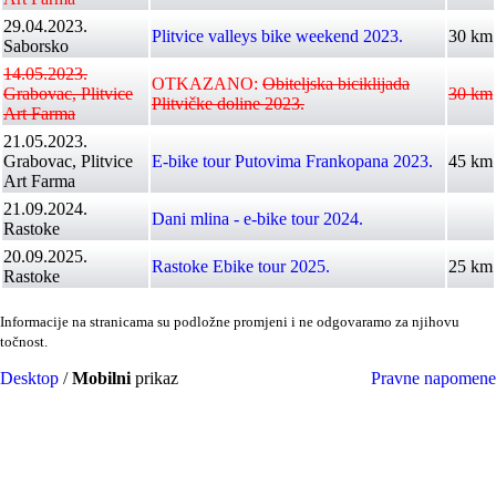
29.04.2023.
Plitvice valleys bike weekend 2023.
30 km
Saborsko
14.05.2023.
OTKAZANO:
Obiteljska biciklijada
Grabovac, Plitvice
30 km
Plitvičke doline 2023.
Art Farma
21.05.2023.
Grabovac, Plitvice
E-bike tour Putovima Frankopana 2023.
45 km
Art Farma
21.09.2024.
Dani mlina - e-bike tour 2024.
Rastoke
20.09.2025.
Rastoke Ebike tour 2025.
25 km
Rastoke
Informacije na stranicama su podložne promjeni i ne odgovaramo za njihovu
točnost.
Desktop
/
Mobilni
prikaz
Pravne napomene