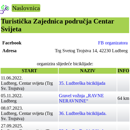
Naslovnica
Turistička Zajednica područja Centar
Svijeta
Facebook
FB organizatora
Adresa
Trg Svetog Trojstva 14, 42230 Ludbreg
organizira slijedeće biciklijade:
START
NAZIV
INFO
11.06.2022.
Ludbreg, Centar svijeta (Trg
35. Ludbreška biciklijada
Sv. Trojstva)
05.11.2022.
Gravel vožnja „RAVNE
64 km
Ludbreg
NERAVNINE“
08.07.2023.
Ludbreg, Centar svijeta (Trg
36. Ludbreška biciklijada.
Sv. Trojstva)
27.09.2025.