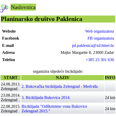
Naslovnica
Planinarsko društvo Paklenica
Website
Web organizatora
Facebook
FB organizatora
E-mail
pd.paklenica@zd.htnet.hr
Adresa
Majke Margarite 8, 23000 Zadar
Telefon
+385 23 301 636
organizira slijedeće biciklijade:
START
NAZIV
INFO
24.08.2013.
2. Bukovačka biciklijada Zelengrad - Medviđa
Zelengrad
23.08.2014.
3. Biciklijada Bukovica 2014.
24 km
Zelengrad
22.08.2015.
Biciklijada "Odškrinimo vrata Bukovice
24 km
Zelengrad
Zelengrad 2015."