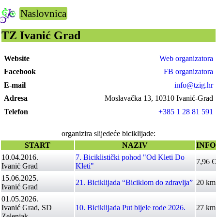
Naslovnica
TZ Ivanić Grad
Website
Web organizatora
Facebook
FB organizatora
E-mail
info@tzig.hr
Adresa
Moslavačka 13, 10310 Ivanić-Grad
Telefon
+385 1 28 81 591
organizira slijedeće biciklijade:
START
NAZIV
INFO
10.04.2016.
7. Biciklistički pohod "Od Kleti Do
7,96 €
Ivanić Grad
Kleti"
15.06.2025.
21. Biciklijada “Biciklom do zdravlja”
20 km
Ivanić Grad
01.05.2026.
Ivanić Grad, SD
10. Biciklijada Put bijele rode 2026.
27 km
Zelenjak