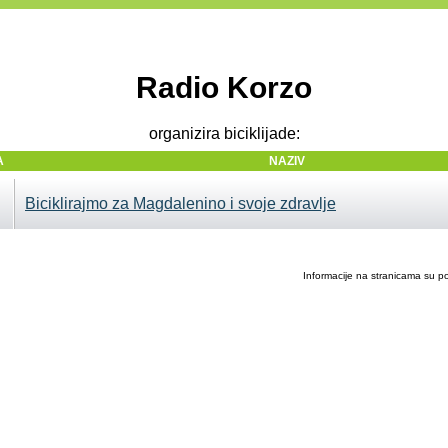
Radio Korzo
organizira biciklijade:
A
NAZIV
Biciklirajmo za Magdalenino i svoje zdravlje
Informacije na stranicama su p