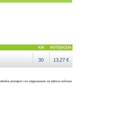
KM
KOTIZACIJA
30
13,27 €
odložne promjeni i ne odgovaramo za njihovu točnost.