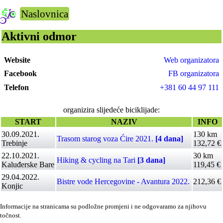
Naslovnica
Aktivni odmor
Website
Web organizatora
Facebook
FB organizatora
Telefon
+381 60 44 97 111
organizira slijedeće biciklijade:
START
NAZIV
INFO
30.09.2021.
130 km
Trasom starog voza Ćire 2021.
[4 dana]
Trebinje
132,72 €
22.10.2021.
30 km
Hiking & cycling na Tari
[3 dana]
Kaluđerske Bare
119,45 €
29.04.2022.
Bistre vode Hercegovine - Avantura 2022.
212,36 €
Konjic
Informacije na stranicama su podložne promjeni i ne odgovaramo za njihovu
točnost.