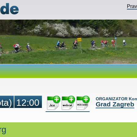
Pra
ORGANIZATOR Kont
ta)
12:00
Grad Zagreb
rg