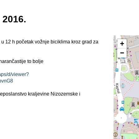
 2016.
 u 12 h početak vožnje biciklima kroz grad za
+
−
 narančastije to bolje
aps/d/viewer?
bvnG8
leposlanstvo kraljevine Nizozemske i