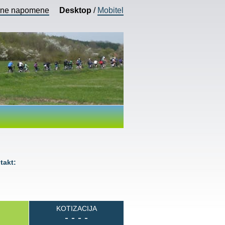
vne napomene
Desktop
/
Mobitel
akt:
KOTIZACIJA
- - - -