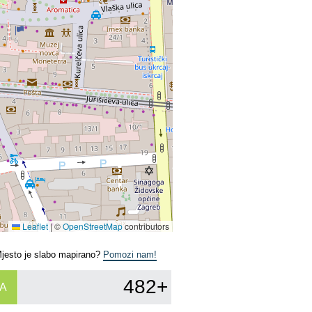
Leaflet
|
©
OpenStreetMap
contributors
Mjesto je slabo mapirano?
Pomozi nam!
482+
A