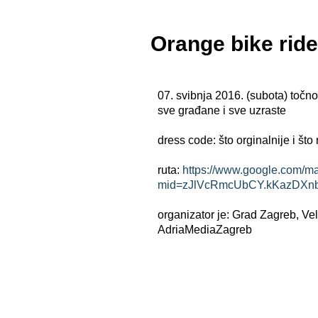
Orange bike ride
07. svibnja 2016. (subota) točno
sve građane i sve uzraste
dress code: što orginalnije i što
ruta:
https://www.google.com/m
mid=zJlVcRmcUbCY.kKazDXn
organizator je: Grad Zagreb, Ve
AdriaMediaZagreb