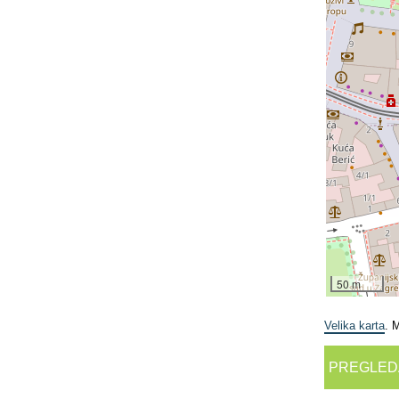
50 m
Velika karta
. 
PREGLED