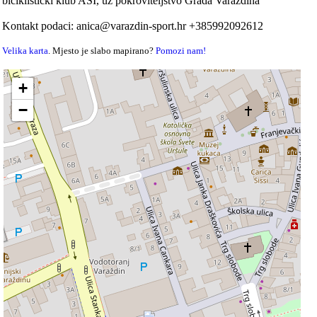
biciklistički klub ASI, uz pokroviteljstvo Grada Varaždina
Kontakt podaci: anica@varazdin-sport.hr +385992092612
Velika karta
. Mjesto je slabo mapirano?
Pomozi nam!
+
−