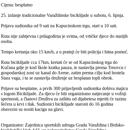
Cijena: besplatno
25. izdanje tradicionalne Varaždinske biciklijade u subotu, 6. lipnja.
Prijava sudionika od 9 sati na Kapucinskom trgu, start u 10 sati.
Ruta nije zahtjevna i prilagođena je svima, od vrtićke djece do starijih
osoba.
Tempo kretanja oko 15 km/h, a u pratnji će biti policija i hitna pomoć.
Ruta biciklijade cca 17km, kretati će se od Kapucinskog trga do
Kučana gdje je kod škole kratka pauza, te nastavlja prema Trnovcu i
gospodarskoj zoni uz kanal do Arene, zatim prema cilju kod hostela
Stara vaga, i tu se nastavlja druženje uz besplatan topli obrok.
Prijave su besplatne, a prvih 300 prijavljenih sudionika dobiva majicu
s logom Biciklijade. Za djecu će biti organizirano natjecanje u vožnji
spretnosti, a članovi Društva za zaštitu od dijabetesa mjeriti će razinu
šećera u krvi i tlak. Sudionici biciklijade starosti do 16 godina
obavezni su nositi kacigu na glavi.
Organizator: Zajednica sportskih udruga Grada Varaždina i Brdsko-