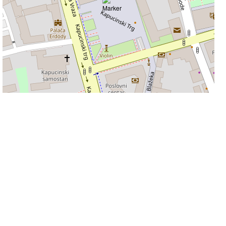
50 m
Leaflet
|
©
OpenStreetMap
contributors
Informacije na stranicama su podložne promjeni i ne odgovaramo za njihovu