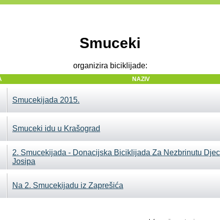
Smuceki
organizira biciklijade:
A
NAZIV
Smucekijada 2015.
Smuceki idu u Krašograd
2. Smucekijada - Donacijska Biciklijada Za Nezbrinutu Dje
Josipa
Na 2. Smucekijadu iz Zaprešića