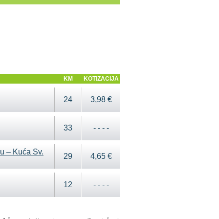
KM
KOTIZACIJA
24
3,98 €
33
- - - -
cu – Kuća Sv.
29
4,65 €
12
- - - -